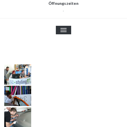
Öffnungszeiten
.
TOGGLE
NAVIGATION