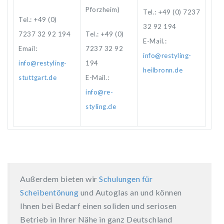
Pforzheim)
Tel.: +49 (0) 7237
Tel.: +49 (0)
32 92 194
7237 32 92 194
Tel.: +49 (0)
E-Mail.:
Email:
7237 32 92
info@restyling-
info@restyling-
194
heilbronn.de
stuttgart.de
E-Mail.:
info@re-
styling.de
Außerdem bieten wir
Schulungen für
Scheibentönung
und Autoglas an und können
Ihnen bei Bedarf einen soliden und seriosen
Betrieb in Ihrer Nähe in ganz Deutschland