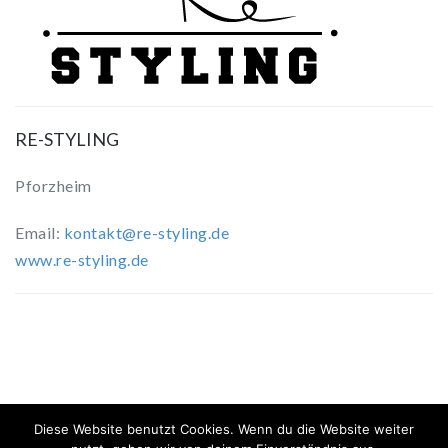
RE-STYLING
Pforzheim
Email:
kontakt@re-styling.de
www.re-styling.de
Diese Website benutzt Cookies. Wenn du die Website weiter
Proudly powered by
WordPress
| Theme:
ElitePress
by