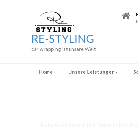
Skip
to
content
P
RE-STYLING
car wrapping ist unsere Welt
Home
Unsere Leistungen
S
Autem vel eum iriure dolor in hendreri