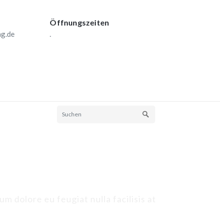
Öffnungszeiten
ng.de
.
um dolore eu feugiat nulla facilisis at