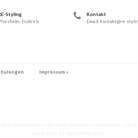
RE-Styling
Kontakt
forzheim-Enzkreis
Email: kontakt@re-styli
chulungen
Impressum
Schlagwort-Titel
t in vulputate velit esse molestie consequat, vel ill
vero eros et dolore feugait.