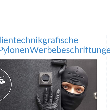
lientechnik
grafische
Pylonen
Werbebeschriftung