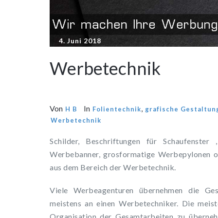
4. Juni 2018
Werbetechnik
Von
In
,
H B
Folientechnik
grafische Gestaltun
Werbetechnik
Schilder, Beschriftungen für Schaufenster
Werbebanner, grosformatige Werbepylonen od
aus dem Bereich der Werbetechnik.
Viele Werbeagenturen übernehmen die Gest
meistens an einen Werbetechniker. Die meist
Organisation der Gesamtarbeiten zu übernehm