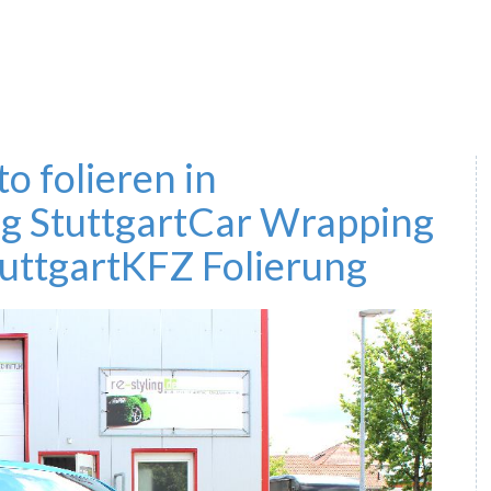
to folieren in
g Stuttgart
Car Wrapping
uttgart
KFZ Folierung