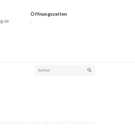
Öffnungszeiten
ng.de
.
um dolore eu feugiat nulla facilisis at