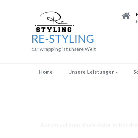
Skip
to
content
P
RE-STYLING
car wrapping ist unsere Welt
Home
Unsere Leistungen
S
Autem vel eum iriure dolor in hendreri