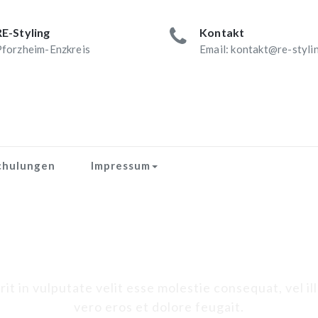
RE-Styling
Kontakt
forzheim-Enzkreis
Email: kontakt@re-styli
chulungen
Impressum
Schlagwort-Titel
t in vulputate velit esse molestie consequat, vel ill
vero eros et dolore feugait.