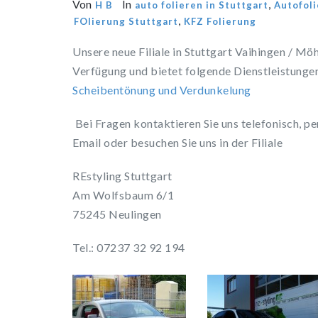
Von
In
,
H B
auto folieren in Stuttgart
Autofoli
,
FOlierung Stuttgart
KFZ Folierung
Unsere neue Filiale in Stuttgart Vaihingen / Möh
Verfügung und bietet folgende Dienstleistunge
Scheibentönung und Verdunkelung
Bei Fragen kontaktieren Sie uns telefonisch, pe
Email oder besuchen Sie uns in der Filiale
REstyling Stuttgart
Am Wolfsbaum 6/1
75245 Neulingen
Tel.: 07237 32 92 194