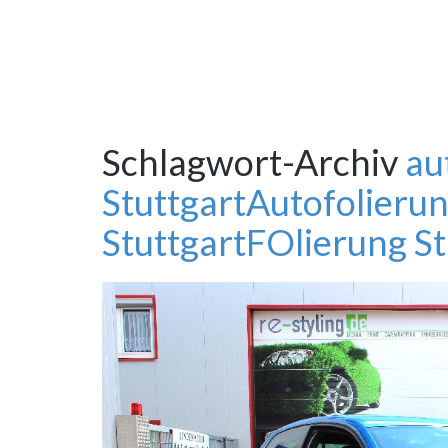
Schlagwort-Archiv
au
Stuttgart
Autofolierun
Stuttgart
FOlierung St