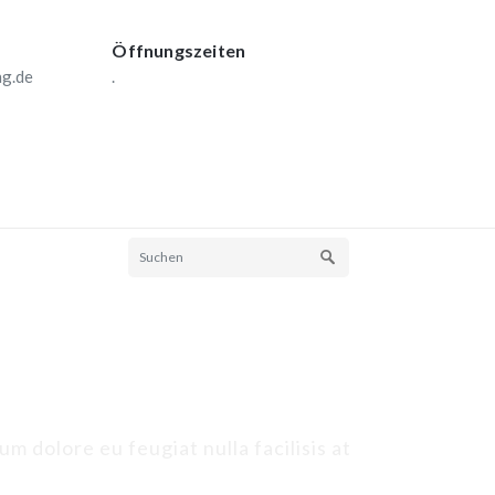
Öffnungszeiten
ng.de
.
um dolore eu feugiat nulla facilisis at