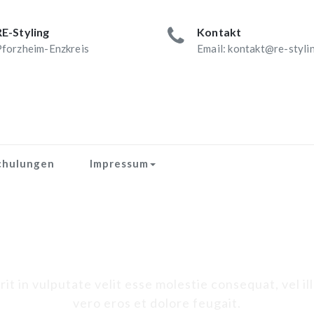
RE-Styling
Kontakt
forzheim-Enzkreis
Email: kontakt@re-styli
chulungen
Impressum
Schlagwort-Titel
t in vulputate velit esse molestie consequat, vel ill
vero eros et dolore feugait.