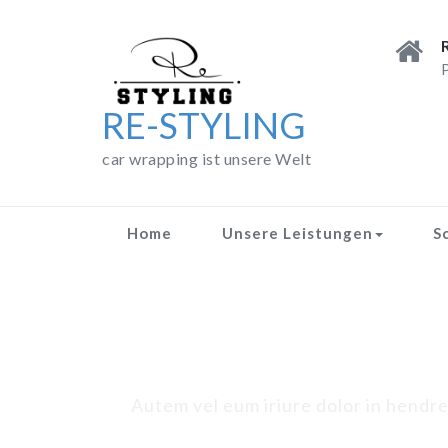
Skip
to
content
P
RE-STYLING
car wrapping ist unsere Welt
Home
Unsere Leistungen
S
Autem vel eum iriure dolor in hendreri