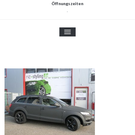
Öffnungszeiten
.
TOGGLE
NAVIGATION