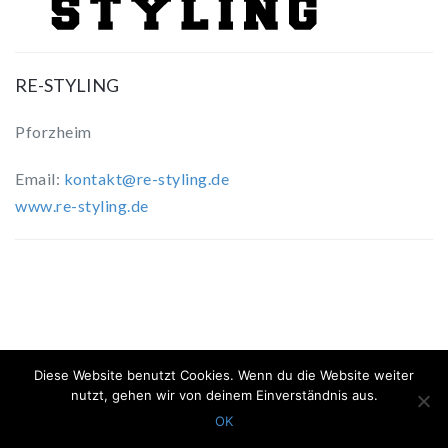
RE-STYLING
Pforzheim
Email:
kontakt@re-styling.de
www.re-styling.de
Diese Website benutzt Cookies. Wenn du die Website weiter
Proudly powered by
WordPress
| Theme:
ElitePress
by
nutzt, gehen wir von deinem Einverständnis aus.
Webriti
OK