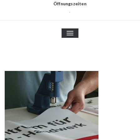
Öffnungszeiten
.
TOGGLE
NAVIGATION