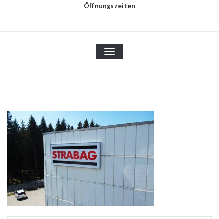
Öffnungszeiten
.
TOGGLE
NAVIGATION