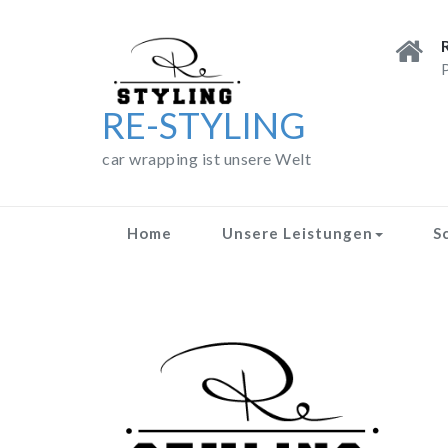
Skip
to
content
P
RE-STYLING
car wrapping ist unsere Welt
Home
Unsere Leistungen
S