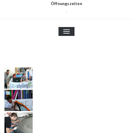
Öffnungszeiten
.
TOGGLE
NAVIGATION