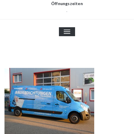
Öffnungszeiten
.
TOGGLE
NAVIGATION