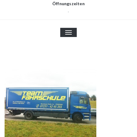
Öffnungszeiten
.
TOGGLE
NAVIGATION