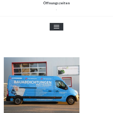
Öffnungszeiten
.
TOGGLE
NAVIGATION