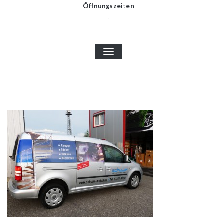
Öffnungszeiten
.
TOGGLE
NAVIGATION