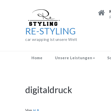
Skip
to
content
P
RE-STYLING
car wrapping ist unsere Welt
Home
Unsere Leistungen
S
digitaldruck
Von
H B