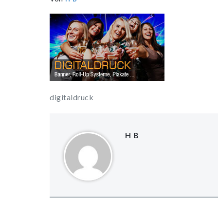
digitaldruck
H B