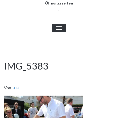
Öffnungszeiten
.
TOGGLE
NAVIGATION
IMG_5383
Von
H B