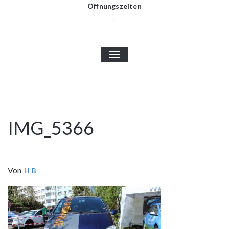
Öffnungszeiten
.
TOGGLE
NAVIGATION
IMG_5366
Von
H B