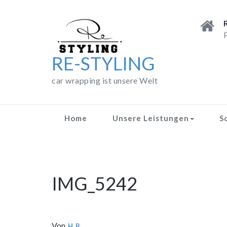
Skip
to
content
P
RE-STYLING
car wrapping ist unsere Welt
Home
Unsere Leistungen
S
IMG_5242
Von
H B