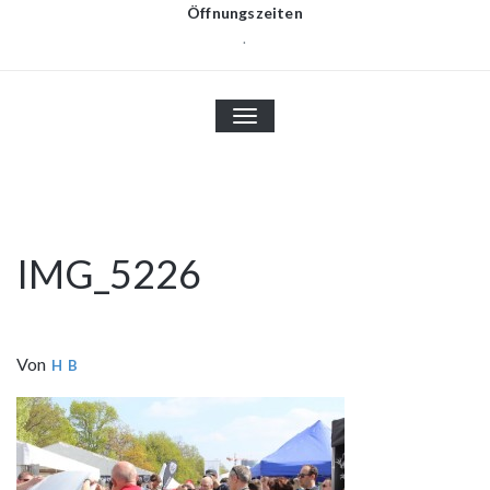
Öffnungszeiten
.
TOGGLE
NAVIGATION
IMG_5226
Von
H B