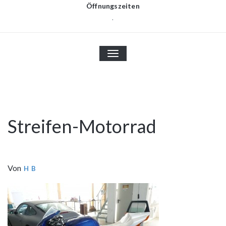
Öffnungszeiten
.
TOGGLE
NAVIGATION
Streifen-Motorrad
Von
H B