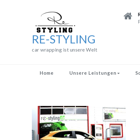
Skip
to
content
P
RE-STYLING
car wrapping ist unsere Welt
Home
Unsere Leistungen
S