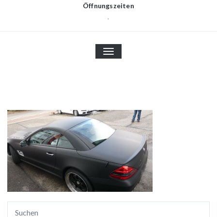
Öffnungszeiten
.
TOGGLE
NAVIGATION