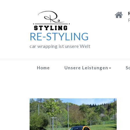
Skip
to
content
P
RE-STYLING
car wrapping ist unsere Welt
Home
Unsere Leistungen
S