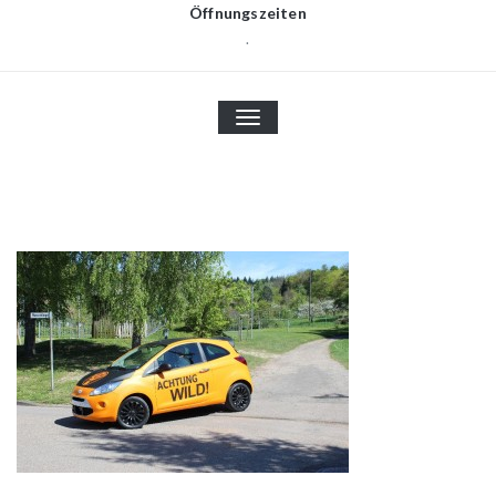
Öffnungszeiten
.
TOGGLE
NAVIGATION