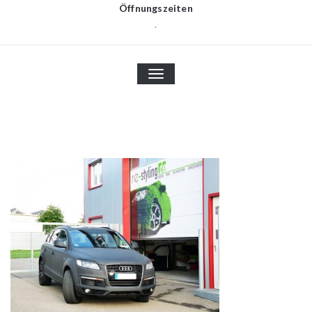
Öffnungszeiten
.
TOGGLE
NAVIGATION