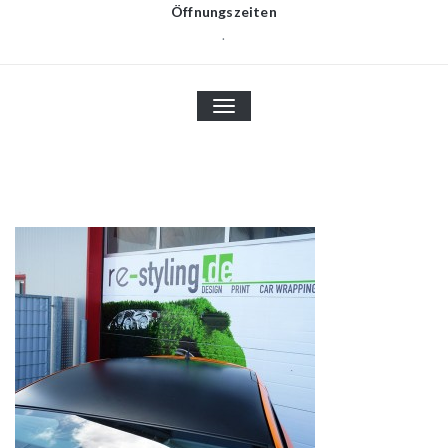
Öffnungszeiten
.
TOGGLE
NAVIGATION