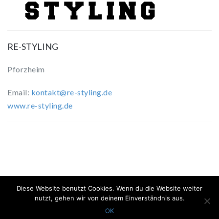
RE-STYLING
Pforzheim
Email:
kontakt@re-styling.de
www.re-styling.de
Diese Website benutzt Cookies. Wenn du die Website weiter
Proudly powered by
WordPress
| Theme:
ElitePress
by
nutzt, gehen wir von deinem Einverständnis aus.
Webriti
OK